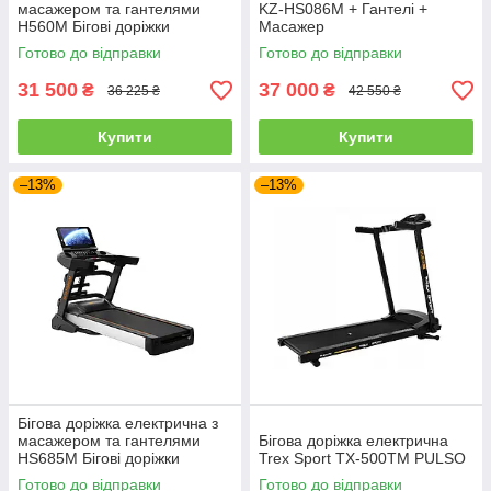
масажером та гантелями
KZ-HS086M + Гантелі +
H560М Бігові доріжки
Масажер
Готово до відправки
Готово до відправки
31 500
37 000
₴
₴
36 225 ₴
42 550 ₴
Купити
Купити
–13%
–13%
Бігова доріжка електрична з
масажером та гантелями
Бігова доріжка електрична
HS685M Бігові доріжки
Trex Sport TX-500TM PULSO
Готово до відправки
Готово до відправки