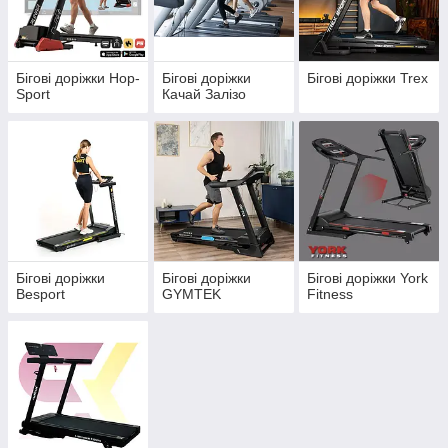
Гребні тренажери
Батути для фітнесу
Бігові доріжки Hop-
Бігові доріжки
Бігові доріжки Trex
Sport
Качай Залізо
Повернутися на головну
Бігові доріжки
Бігові доріжки
Бігові доріжки York
Besport
GYMTEK
Fitness