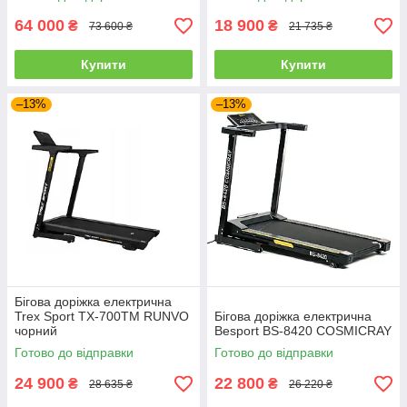
64 000
18 900
₴
₴
73 600 ₴
21 735 ₴
Купити
Купити
–13%
–13%
Бігова доріжка електрична
Trex Sport TX-700TM RUNVO
Бігова доріжка електрична
чорний
Besport BS-8420 COSMICRAY
Готово до відправки
Готово до відправки
24 900
22 800
₴
₴
28 635 ₴
26 220 ₴