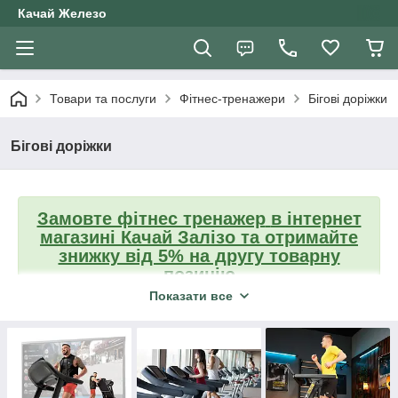
Качай Железо
Товари та послуги
Фітнес-тренажери
Бігові доріжки
Бігові доріжки
Замовте фітнес тренажер
в інтернет
магазині Качай Залізо та отримайте
знижку від 5% на другу товарну
позицію
Показати все
Степери
Велотренажери
Орбітреки