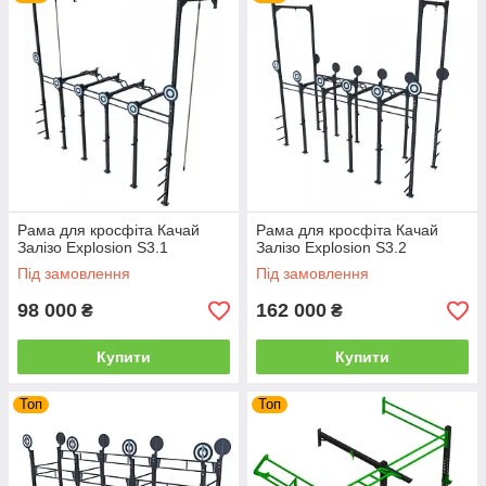
Силові рами
Силові станції
Машини Смитта
Рукоятки для тренажерів
Столи для армрестлінгу
Лямки для ніг та рук для тренажерів
Петлі підвісні для пресу
Рама для кросфіта Качай
Рама для кросфіта Качай
Залізо Explosion S3.1
Залізо Explosion S3.2
Повернутися на головну
Під замовлення
Під замовлення
98 000
162 000
₴
₴
Купити
Купити
Топ
Топ