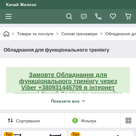
Качай Железо
Товари та послуги
Силові тренажери
Обладнання дл
Обладнання для функціонального тренінгу
Замовте Обладнання для
функціонального тренінгу
через
Viber +380931445709
в інтернет
магазині Качай Залізо та отримайте
знижку від 5% на другу покупку
Показати все
Сортування
0
Фільтри
Вантажноблочні тренажери
Тренажери на вільних вагах
Топ
Топ