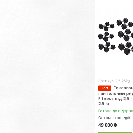
2,5-25kg
Гексаго
Топ
гантельний ряд
Fitness від 2,5 
2.5 кг
Готово до відпра
Оптом і в роздріб
49 000 ₴