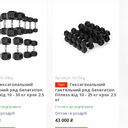
10-30kg
10-25kg
Гексагональний
Гексагональний
Топ
ний ряд Generation
гантельний ряд Generation
від 10 - 30 кг крок 2.5
Fitness від 10 - 25 кг крок 2.5
кг
о відправки
Готово до відправки
 роздріб
Оптом і в роздріб
₴
43 000 ₴