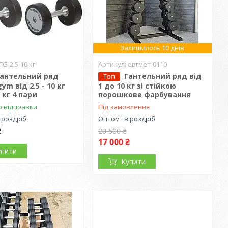
Залишилось 10 днів
TG-2.5-10 кг
евгмет-0110
Гантельний ряд
Гантельний ряд від
Топ
ym від 2.5 - 10 кг
1 до 10 кг зі стійкою
 кг 4 пари
порошкове фарбування
о відправки
Під замовлення
 роздріб
Оптом і в роздріб
₴
20 500 ₴
17 000 ₴
упити
Купити