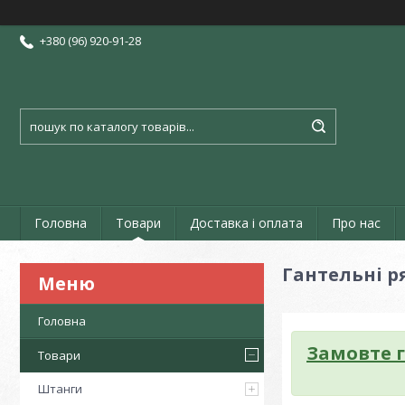
+380 (96) 920-91-28
Головна
Товари
Доставка і оплата
Про нас
Гантельні р
Головна
Замовте 
Товари
Штанги