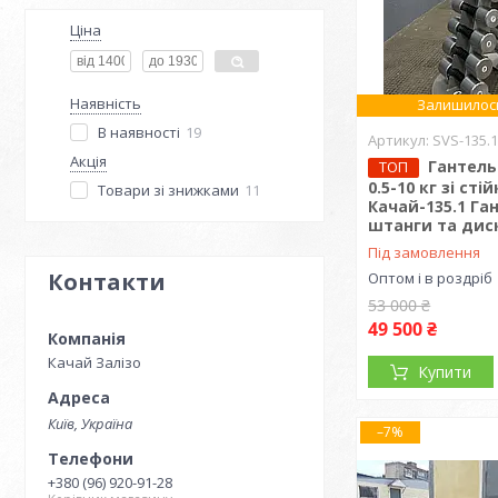
Ціна
Наявність
Залишилось
В наявності
19
SVS-135.
Акція
Гантель
ТОП
0.5-10 кг зі сті
Товари зі знижками
11
Качай-135.1 Ган
штанги та диск
Під замовлення
Контакти
Оптом і в роздріб
53 000 ₴
49 500 ₴
Качай Залізо
Купити
Київ, Україна
–7%
+380 (96) 920-91-28