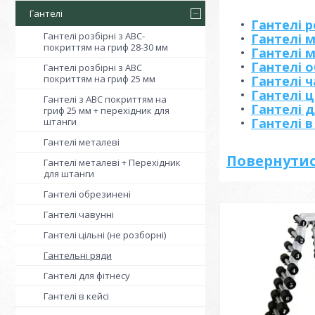
Гантелі
Гантелі р
Гантелі розбірні з АВС-
Гантелі 
покриттям на гриф 28-30 мм
Гантелі 
Гантелі 
Гантелі розбірні з АВС
покриттям на гриф 25 мм
Гантелі ч
Гантелі ц
Гантелі з АВС покриттям на
Гантелі д
гриф 25 мм + перехідник для
Гантелі в
штанги
Гантелі металеві
Повернутис
Гантелі металеві + Перехідник
для штанги
Гантелі обрезинені
Гантелі чавунні
Гантелі цільні (не розборні)
Гантельні ряди
Гантелі для фітнесу
Гантелі в кейсі