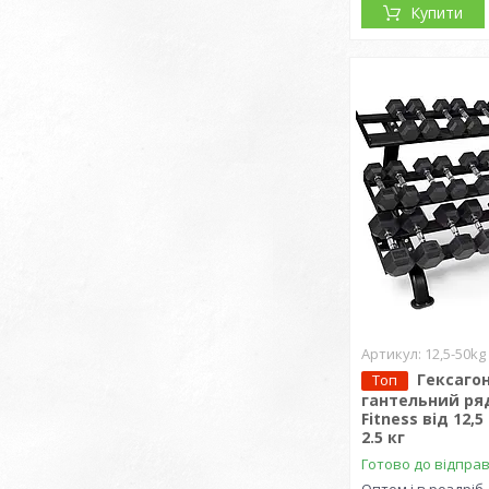
Купити
12,5-50kg
Гексаго
Топ
гантельний ряд
Fitness від 12,5
2.5 кг
Готово до відпра