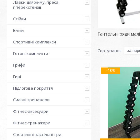
Лавки для жиму, преса,
гіперекстензії
Стійки
Бліни
Гантельні ряди малі 
Спортивні комплекси
Готові комплекти
Грифи
–10%
Гирі
Підлогове покриття
Силові тренажери
Фітнес-аксесуари
Фітнес-тренажери
Спортивні настільні ігри