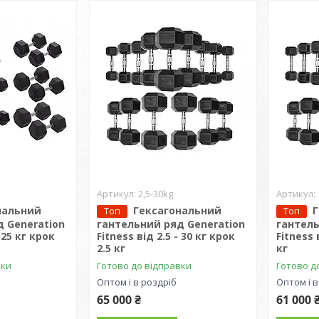
2,5-30kg
нальний
Гексагональний
Топ
Топ
 Generation
гантельний ряд Generation
гантель
- 25 кг крок
Fitness від 2.5 - 30 кг крок
Fitness 
2.5 кг
кг
вки
Готово до відправки
Готово д
Оптом і в роздріб
Оптом і в
65 000 ₴
61 000 