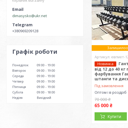
Керівник магазину
dimasysko@ukr.net
+380969209128
Залишилось
Графік роботи
евгмет-1
Ган
Новинка
Понеділок
09:00
19:00
від 12 до 40 к
Вівторок
09:00
19:00
фарбування Ган
Середа
09:00
19:00
штанги та диск
Четвер
09:00
19:00
Під замовлення
Пʼятниця
09:00
19:00
Оптом і в роздріб
Субота
09:00
18:00
Неділя
Вихідний
70 000 ₴
65 000 ₴
Купити