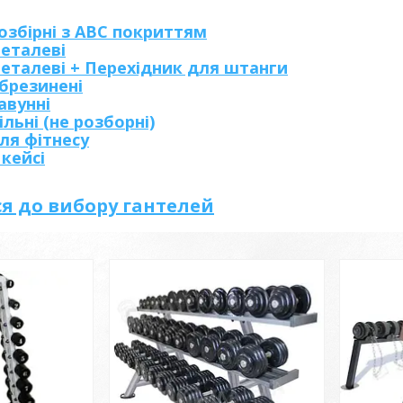
озбірні з АВС покриттям
металеві
металеві + Перехідник для штанги
обрезинені
авунні
ільні (не розборні)
ля фітнесу
 кейсі
я до вибору гантелей