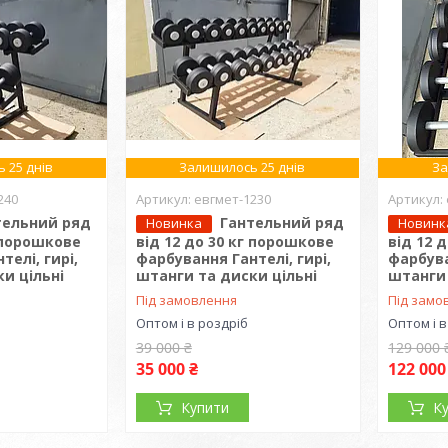
 25 днів
Залишилось 25 днів
За
240
евгмет-1230
тельний ряд
Гантельний ряд
Новинка
Новинк
г порошкове
від 12 до 30 кг порошкове
від 12 
телі, гирі,
фарбування Гантелі, гирі,
фарбува
и цільні
штанги та диски цільні
штанги 
Під замовлення
Під замо
Оптом і в роздріб
Оптом і в
39 000 ₴
129 000 
35 000 ₴
122 000
Купити
К