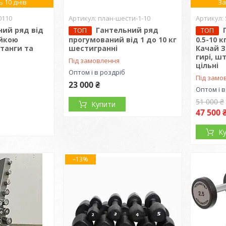
 10 днів
За
0110
план-шести-1-10
ний ряд від
Гантельний ряд
ТОП
ТОП
ійкою
прогумований від 1 до 10 кг
0.5-10 
штанги та
шестигранні
Качай З
гирі, ш
Під замовлення
цільні
Оптом і в роздріб
Під замо
23 000 ₴
Оптом і в
51 000 ₴
Купити
47 500 
К
–13%