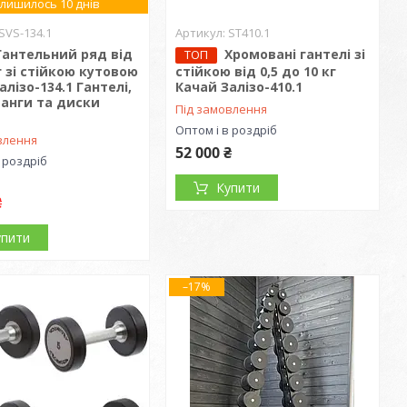
лишилось 10 днів
SVS-134.1
ST410.1
Гантельний ряд від
Хромовані гантелі зі
ТОП
кг зі стійкою кутовою
стійкою від 0,5 до 10 кг
алізо-134.1 Гантелі,
Качай Залізо-410.1
танги та диски
Під замовлення
Оптом і в роздріб
влення
52 000 ₴
 роздріб
Купити
₴
упити
–17%