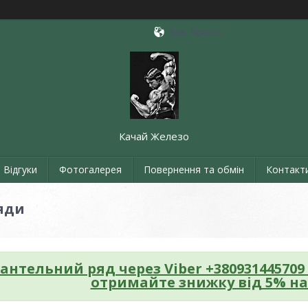
Київ, Україна
Качай Железо
Відгуки
Фотогалерея
Повернення та обмін
Контакт
яди
гантельний ряд
через Viber +380931445709
отримайте знижку від 5% на