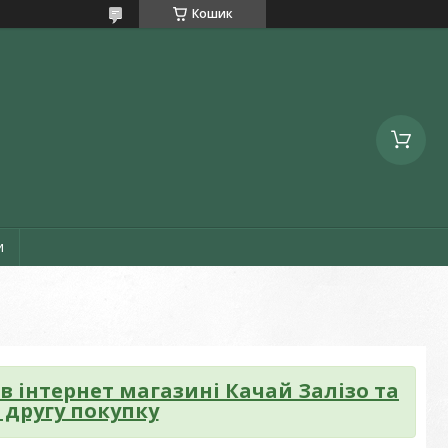
Кошик
и
в інтернет магазині Качай Залізо та
 другу покупку