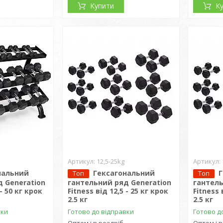
Купити
К
12,5-25kg
нальний
Гексагональний
Топ
Топ
 Generation
гантельний ряд Generation
гантель
 - 50 кг крок
Fitness від 12,5 - 25 кг крок
Fitness 
2.5 кг
2.5 кг
вки
Готово до відправки
Готово д