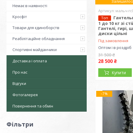
Залишилось
Немає в наявності
мальч-гс
Кросфіт
Гантель
Топ
1 до 10 кг зі ст
Товари для єдиноборств
Гантелі, гирі, 
диски цільні
Реабілітаційне обладнання
Під замовлення
Оптом і в роздріб
Спортивні майданчики
31 500 ₴
28 500 ₴
Доставка і оплата
Про нас
Купити
Відгуки
–7%
Фотогалерея
Повернення та обмін
Фільтри