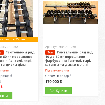
лишилось 25 днів
евгмет-1260
мальч-1060
Гантельний ряд
Гантельний ряд від
а
Топ
до 60 кг порошкове
10 до 60 кг порошкове
ння Гантелі, гирі,
фарбування Гантелі, гирі,
та диски цільні
штанги та диски цільні
влення
Під замовлення
 роздріб
Оптом і в роздріб
170 000 ₴
₴
 ₴
Купити
упити