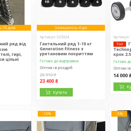
 10 днів
Залишилось 4 дні
1
523024
ний ряд від
Гантельний ряд 1-10 кг
Топ
Generation Fitness з
йкою
Technog
уретановим покриттям
телі, гирі,
крок 2.5
и цільні
Готово до відправки
Готово д
Оптом і в роздріб
Оптом і в
26 910 ₴
14 000 
23 400 ₴
К
Купити
–10%
–5%