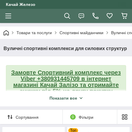
Качай Железо
Товари та послуги
Спортивні майданчики
Вуличні сп
Вуличні спортивні комплекси для силових структур
Замовте Спортивний комплекс
через
Viber +380931445709
в інтернет
магазині Качай Залізо та отримайте
знижку від 5% на другу покупку
Показати все
Повернутися на головну
Сортування
0
Фільтри
Топ