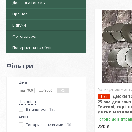
Доставка і оплата
Про нас
Відгуки
Фотогалерея
Повернення та обмін
Фільтри
Ціна
евгмет-г
Диски 10
Топ
Наявність
25 мм для ган
Гантелі, гирі, 
В наявності
187
диски металев
Акція
Готово до відпра
Товари зі знижками
190
720 ₴