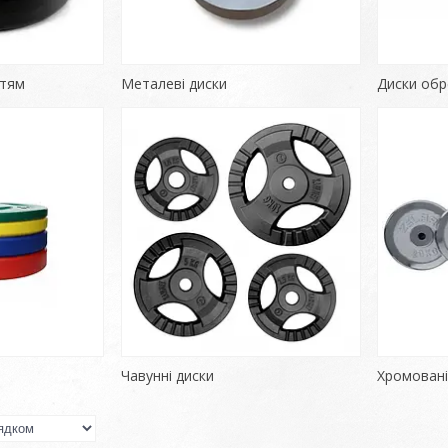
ттям
Металеві диски
Диски обр
Чавунні диски
Хромовані