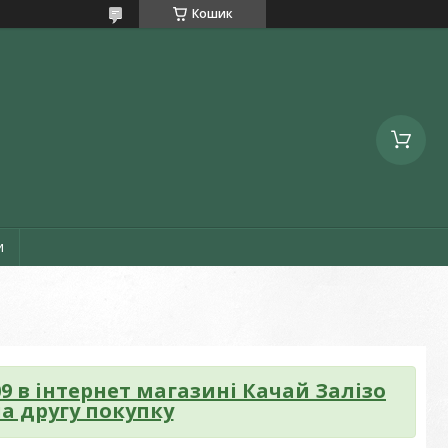
Кошик
и
09
в інтернет магазині Качай Залізо
а другу покупку