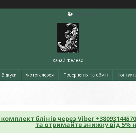
Київ, Україна
Качай Железо
Відгуки
Фотогалерея
Повернення та обмін
Контакт
 комплект блінів
через Viber +3809314457
та отримайте знижку від 5% н