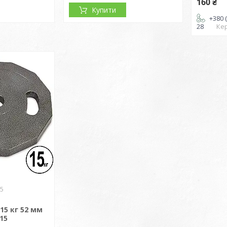
160 ₴
Купити
+380 (
28
Ке
15
15 кг 52 мм
15