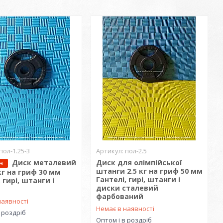
пол-1.25-3
пол-2.5
Диск металевий
Диск для олімпійської
а
штанги 2.5 кг на гриф 50 мм
 кг на гриф 30 мм
Гантелі, гирі, штанги і
 гирі, штанги і
диски сталевий
фарбований
наявності
Немає в наявності
 роздріб
Оптом і в роздріб