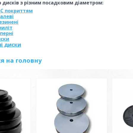
 дисків з різним посадковим діаметром:
ВС покриттям
алеві
езинені
ниліт
перні
иски
і диски
я на головну