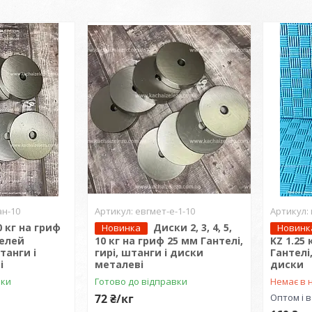
ан-10
евгмет-е-1-10
 кг на гриф
Диски 2, 3, 4, 5,
Новинка
Новинк
телей
10 кг на гриф 25 мм Гантелі,
KZ 1.25
штанги і
гирі, штанги і диски
Гантелі,
і
металеві
диски
вки
Готово до відправки
Немає в 
72 ₴/кг
Оптом і в