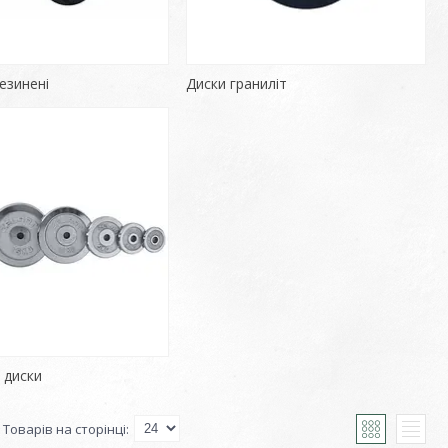
езинені
Диски граниліт
 диски