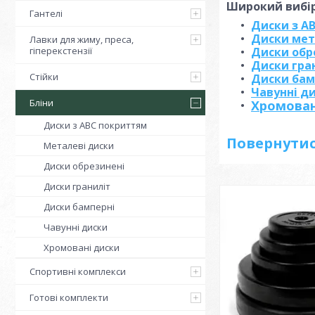
Широкий вибір
Гантелі
Диски з А
Диски мет
Лавки для жиму, преса,
гіперекстензії
Диски обр
Диски гра
Стійки
Диски бам
Чавунні д
Бліни
Хромован
Диски з АВС покриттям
Повернутис
Металеві диски
Диски обрезинені
Диски граниліт
Диски бамперні
Чавунні диски
Хромовані диски
Спортивні комплекси
Готові комплекти