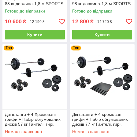
83 кг довжина-1,8 м SPORTS
98 кг довжина-1,8 м SPORTS
1139-83R
1139-98R
Готово до відправки
Готово до відправки
10 600
12 800
₴
₴
12 190 ₴
14 720 ₴
Купити
Купити
Топ
Топ
Дві штанги + 4 Хромовані
Дві штанги + 4 хромовані
грифи + Набір обгумованих
грифи + Набір обгумованих
дисків 57 кг Гантелі, гирі,
дисків 77 кг Гантелі, гирі,
штанги та диски
штанги та диски
Немає в наявності
Немає в наявності