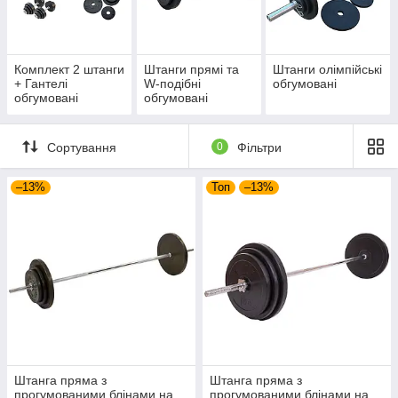
Повернутися на головну
Комплект 2 штанги
Штанги прямі та
Штанги олімпійські
+ Гантелі
W-подібні
обгумовані
обгумовані
обгумовані
Сортування
0
Фільтри
–13%
Топ
–13%
Штанга пряма з
Штанга пряма з
прогумованими блінами на
прогумованими блінами на