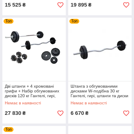
15 525
19 895
₴
₴
Топ
Топ
Дві штанги + 4 хромовані
Штанга з обгумованими
грифи + Набір обгумованих
дисками W-подібна 30 кг
дисків 120 кг Гантелі, гирі,
Гантелі, гирі, штанги та диски
штанги та диски
металеві розбірні
Немає в наявності
Немає в наявності
27 830
6 670
₴
₴
Топ