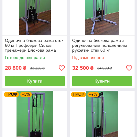
Одиночна блокова рама стек
Одиночна блокова рама з
60 кг Профсерія Силові
регульованим положенням
тренажери Блокова рама
рукоятки стек 60 кг
кросовер
Профсерія Силові тренажери
Готово до відправки
Під замовлення
Блокова рама кросовер
28 800
32 500
₴
₴
33 120 ₴
34 900 ₴
Купити
Купити
ПРОФ
–3%
ПРОФ
–7%