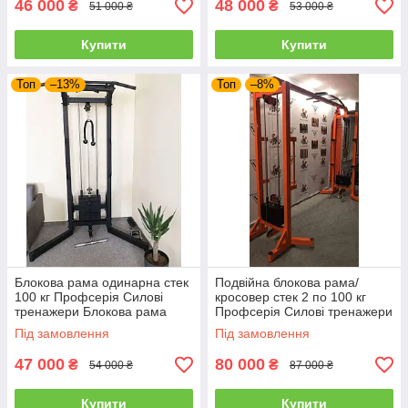
46 000
48 000
₴
₴
51 000 ₴
53 000 ₴
Купити
Купити
Топ
–13%
Топ
–8%
Блокова рама одинарна стек
Подвійна блокова рама/
100 кг Профсерія Силові
кросовер стек 2 по 100 кг
тренажери Блокова рама
Профсерія Силові тренажери
кросовер
Блокова рама
Під замовлення
Під замовлення
47 000
80 000
₴
₴
54 000 ₴
87 000 ₴
Купити
Купити