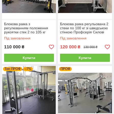
Блокова рама з
Блокова рама регульована 2
регулюванням положення
стеки по 100 кг зі шведською
рукоятки стек 2 по 105 кг
стінкою Профсерія Силові
Качай Залізо-206.1
тренажери для спортзалів
Під замовлення
Під замовлення
Профсерія
110 000
120 000
₴
₴
130 000 ₴
Купити
Купити
Топ ПРОФ
–7%
ПРОФ