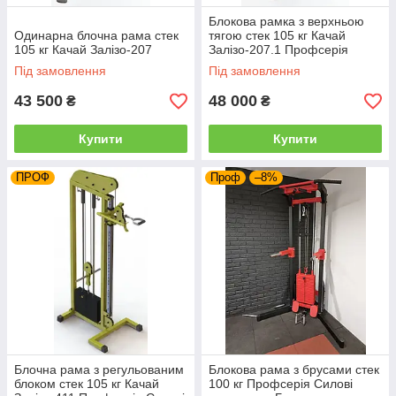
Блокова рамка з верхньою
Одинарна блочна рама стек
тягою стек 105 кг Качай
105 кг Качай Залізо-207
Залізо-207.1 Профсерія
Під замовлення
Під замовлення
43 500
48 000
₴
₴
Купити
Купити
ПРОФ
Проф
–8%
Блочна рама з регульованим
Блокова рама з брусами стек
блоком стек 105 кг Качай
100 кг Профсерія Силові