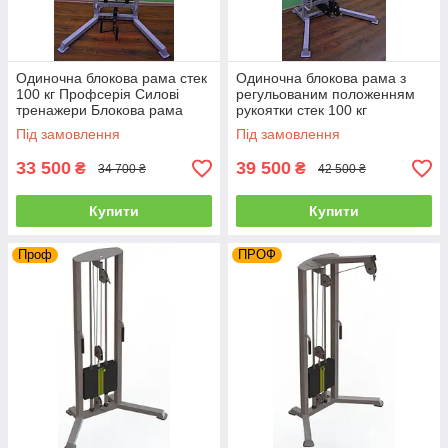
Одиночна блокова рама стек
Одиночна блокова рама з
100 кг Профсерія Силові
регульованим положенням
тренажери Блокова рама
рукоятки стек 100 кг
кросовер
Профсерія Силові тренажери
Під замовлення
Під замовлення
Блокова рама кросовер
33 500
39 500
₴
₴
34 700 ₴
42 500 ₴
Купити
Купити
Проф
ПРОФ