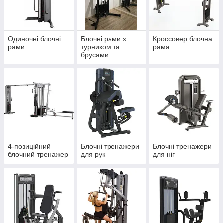
Машини Смитта
Рукоятки для тренажерів
Столи для армрестлінгу
Одиночні блочні
Блочні рами з
Кроссовер блочна
рами
турником та
рама
Обладнання для функціонального
брусами
тренінгу
Лямки для ніг та рук для тренажерів
Петлі підвісні для пресу
Повернутися на головну
4-позиційний
Блочні тренажери
Блочні тренажери
блочний тренажер
для рук
для ніг