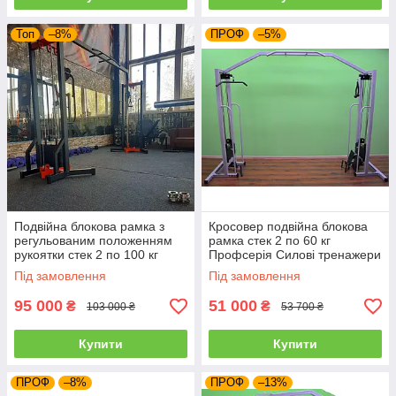
Топ
–8%
ПРОФ
–5%
Подвійна блокова рамка з
Кросовер подвійна блокова
регульованим положенням
рамка стек 2 по 60 кг
рукоятки стек 2 по 100 кг
Профсерія Силові тренажери
Профсерія Силові тренажери
Блокова рама
Під замовлення
Під замовлення
95 000
51 000
₴
₴
103 000 ₴
53 700 ₴
Купити
Купити
ПРОФ
–8%
ПРОФ
–13%