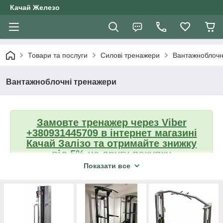
Качай Железо
Товари та послуги
Силові тренажери
Вантажноблочн
Вантажноблочні тренажери
Замовте тренажер
через Viber
+380931445709
в інтернет магазині
Качай Залізо та отримайте знижку
від 5% на другу покупку
Показати все
Тренажери на вільних вагах
Силові рами
Силові станції