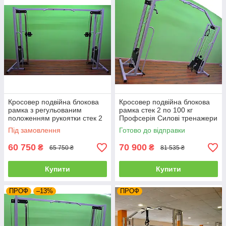
Кросовер подвійна блокова
Кросовер подвійна блокова
рамка з регульованим
рамка стек 2 по 100 кг
положенням рукоятки стек 2
Профсерія Силові тренажери
по 60 кг Профсерія Силові
Блокова рама
Під замовлення
Готово до відправки
тренажери
60 750
70 900
₴
₴
65 750 ₴
81 535 ₴
Купити
Купити
ПРОФ
–13%
ПРОФ