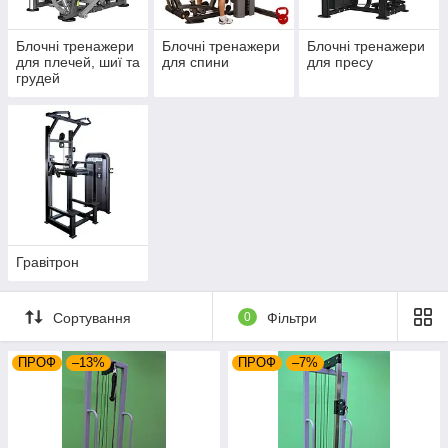
Блочні тренажери
Блочні тренажери
Блочні тренажери
для плечей, шиї та
для спини
для пресу
грудей
Гравітрон
Сортування
0
Фільтри
ПРОФ
–13%
ПРОФ
–7%