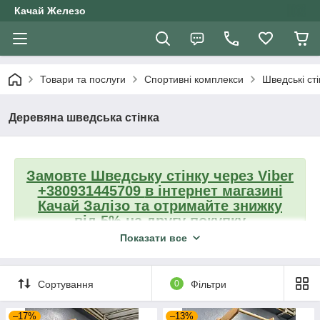
Качай Железо
Товари та послуги
Спортивні комплекси
Шведські сті
Деревяна шведська стінка
Замовте Шведську стінку
через Viber
+380931445709
в інтернет магазині
Качай Залізо та отримайте знижку
від 5% на другу покупку
Показати все
Повернутися до вибору
шведської
Сортування
0
Фільтри
стінки
–17%
–13%