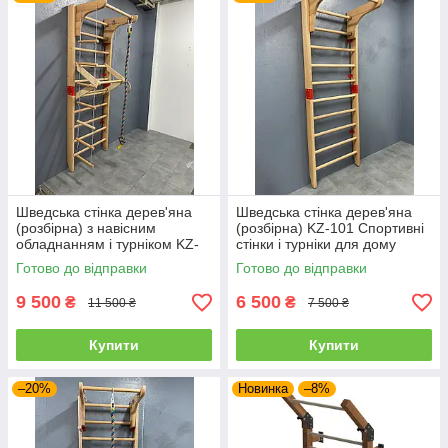
Шведська стінка дерев'яна
Шведська стінка дерев'яна
(розбірна) з навісним
(розбірна) KZ-101 Спортивні
обладнанням і турніком KZ-
стінки і турніки для дому
103 Спортивні стінки і турніки
Готово до відправки
Готово до відправки
для дому
9 500
6 500
₴
₴
11 500 ₴
7 500 ₴
Купити
Купити
–20%
Новинка
–8%