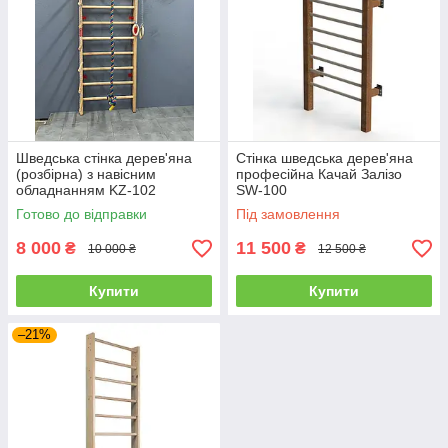
Шведська стінка дерев'яна
Стінка шведська дерев'яна
(розбірна) з навісним
професійна Качай Залізо
обладнанням KZ-102
SW-100
Спортивні стінки і турніки для
Готово до відправки
Під замовлення
дому
8 000
11 500
₴
₴
10 000 ₴
12 500 ₴
Купити
Купити
–21%