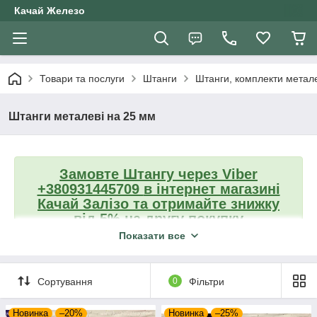
Качай Железо
Товари та послуги
Штанги
Штанги, комплекти метале
Штанги металеві на 25 мм
Замовте Штангу
через Viber
+380931445709
в інтернет магазині
Качай Залізо та отримайте знижку
від 5% на другу покупку
Показати все
Штанга + Гантелі металеві на 25 мм
W-подібна штанга + Гантелі на 25 мм
Сортування
0
Фільтри
Комплект 2 штанги + Гантелі на 25 мм
Штанги металеві олімпійські Україна
Новинка
–20%
Новинка
–25%