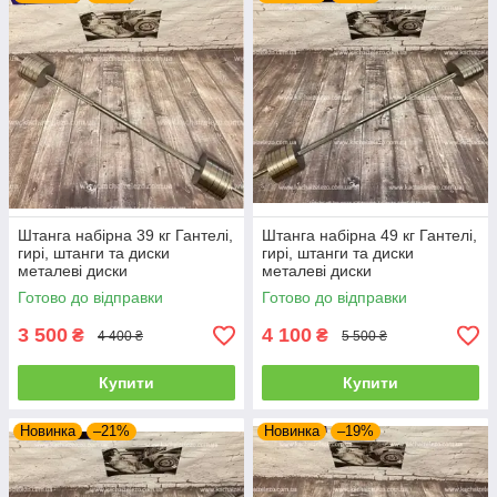
Штанги металеві Sport
Повернутися
до всіх варіантів штанг
Штанга набірна 39 кг Гантелі,
Штанга набірна 49 кг Гантелі,
гирі, штанги та диски
гирі, штанги та диски
металеві диски
металеві диски
Готово до відправки
Готово до відправки
3 500
4 100
₴
₴
4 400 ₴
5 500 ₴
Купити
Купити
Новинка
–21%
Новинка
–19%