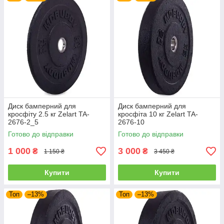
Диск бамперний для
Диск бамперний для
кросфіту 2.5 кг Zelart TA-
кросфіта 10 кг Zelart TA-
2676-2_5
2676-10
Готово до відправки
Готово до відправки
1 000
3 000
₴
₴
1 150 ₴
3 450 ₴
Купити
Купити
Топ
–13%
Топ
–13%