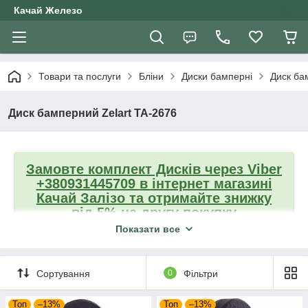
Качай Железо
Товари та послуги
Бліни
Диски бамперні
Диск ба
Диск бамперний Zelart TA-2676
Замовте комплект Дисків
через Viber
+380931445709
в інтернет магазині
Качай Залізо та отримайте знижку
від 5% на другу покупку
Показати все
Повернутися до вибору дисків
Сортування
0
Фільтри
Топ
–13%
Топ
–13%