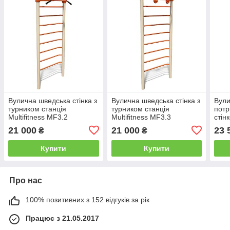
Вулична шведська стінка з
Вулична шведська стінка з
Вули
турником станція
турником станція
потр
Multifitness MF3.2
Multifitness MF3.3
стін
21 000
21 000
23 
₴
₴
Купити
Купити
Про нас
100% позитивних з 152 відгуків за рік
Працює з 21.05.2017