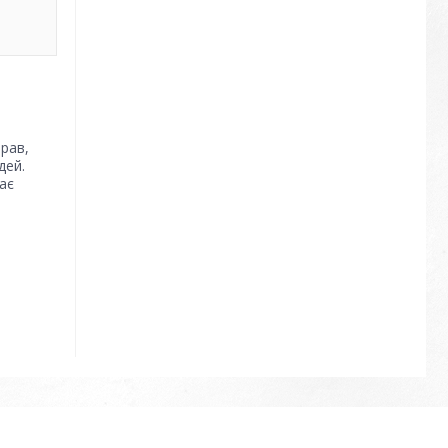
прав,
удей.
ає