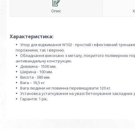
Опис
Х
Характеристика:
Упор для віджимання W102 - простий і ефективний тренаж
порожнини, так і верхню.
Обладнання виконано з металу, покритого полімерною пор
антивандальну конструкцію.
Довжина - 1500 мм.
Ширина - 100 мм.
Висота - 380 мм.
Вага – 16,5 кг
Вага людини не повинна перевищувати 120 кг.
Установка устаткування на увазі бетонування закладних 
Гарантія: 1 рік.