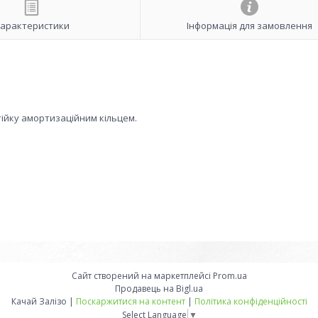
арактеристики
Інформація для замовлення
ійку амортизаційним кільцем.
Сайт створений на маркетплейсі
Prom.ua
Продавець на Bigl.ua
Качай Залізо |
Поскаржитися на контент
|
Політика конфіденційності
Select Language
▼