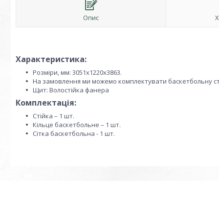
Опис
Х
Характеристика:
Розміри, мм: 3051х1220х3863.
На замовлення ми можемо комплектувати баскетбольну ст
Щит: Волостійка фанера
Комплектація:
Стійка – 1 шт.
Кільце баскетбольне – 1 шт.
Сітка баскетбольна - 1 шт.