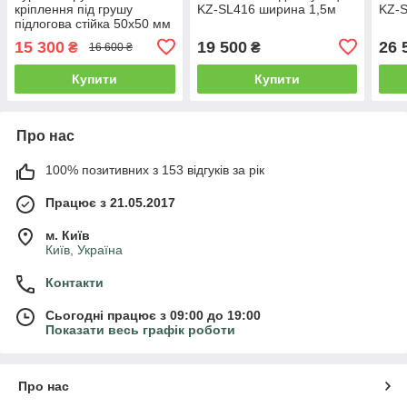
кріплення під грушу
KZ-SL416 ширина 1,5м
KZ-S
підлогова стійка 50х50 мм
KZ-839 Спортивні стінки і
15 300
19 500
26 
₴
₴
16 600 ₴
турніки для будинку
розбірна
Купити
Купити
Про нас
100% позитивних з 153 відгуків за рік
Працює з 21.05.2017
м. Київ
Київ, Україна
Контакти
Сьогодні працює з 09:00 до 19:00
Показати весь графік роботи
Про нас