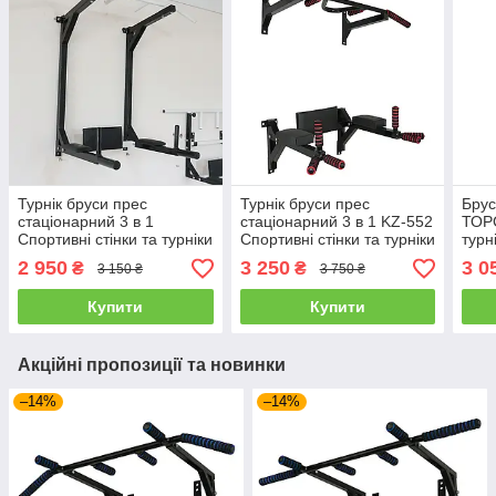
Турнік бруси прес
Турнік бруси прес
Брус
стаціонарний 3 в 1
стаціонарний 3 в 1 KZ-552
ТОРС
Спортивні стінки та турніки
Спортивні стінки та турніки
турн
для дому
для дому Чорний
2 950
3 250
3 0
₴
₴
3 150 ₴
3 750 ₴
Купити
Купити
Акційні пропозиції та новинки
–14%
–14%