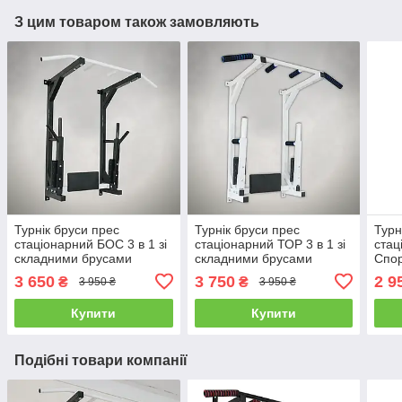
З цим товаром також замовляють
Турнік бруси прес
Турнік бруси прес
Турн
стаціонарний БОС 3 в 1 зі
стаціонарний ТОР 3 в 1 зі
стац
складними брусами
складними брусами
Спор
Спортивні стінки та турніки
Спортивні стінки та турніки
для 
3 650
3 750
2 9
₴
₴
3 950 ₴
3 950 ₴
для дому
для дому
Купити
Купити
Подібні товари компанії