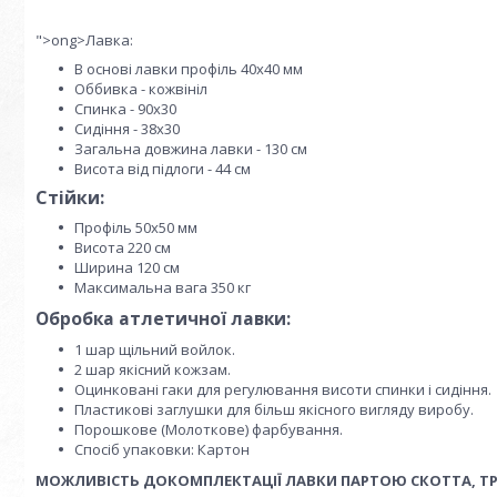
">ong>Лавка:
В основі лавки профіль 40х40 мм
Оббивка - кожвініл
Спинка - 90х30
Сидіння - 38х30
Загальна довжина лавки - 130 см
Висота від підлоги - 44 см
Стійки:
Профіль 50х50 мм
Висота 220 см
Ширина 120 см
Максимальна вага 350 кг
Обробка атлетичної лавки:
1 шар щільний войлок.
2 шар якісний кожзам.
Оцинковані гаки для регулювання висоти спинки і сидіння.
Пластикові заглушки для більш якісного вигляду виробу.
Порошкове (Молоткове) фарбування.
Спосіб упаковки: Картон
МОЖЛИВІСТЬ ДОКОМПЛЕКТАЦІЇ ЛАВКИ ПАРТОЮ СКОТТА, Т