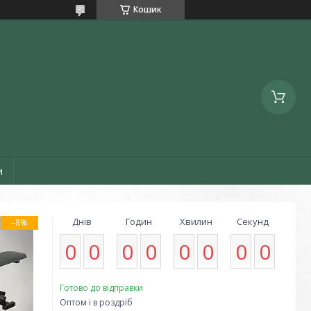
Кошик
и
Днів
Годин
Хвилин
Секунд
–8%
0
0
0
0
0
0
0
0
Готово до відправки
Оптом і в роздріб