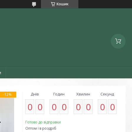
Кошик
и
Днів
Годин
Хвилин
Секунд
–12%
0
0
0
0
0
0
0
0
Готово до відправки
Оптом і в роздріб