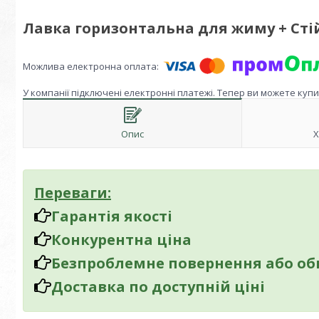
Лавка горизонтальна для жиму + Стій
У компанії підключені електронні платежі. Тепер ви можете куп
Опис
Х
Переваги:
Гарантія якості
Конкурентна ціна
Безпроблемне повернення або об
Доставка по доступній ціні