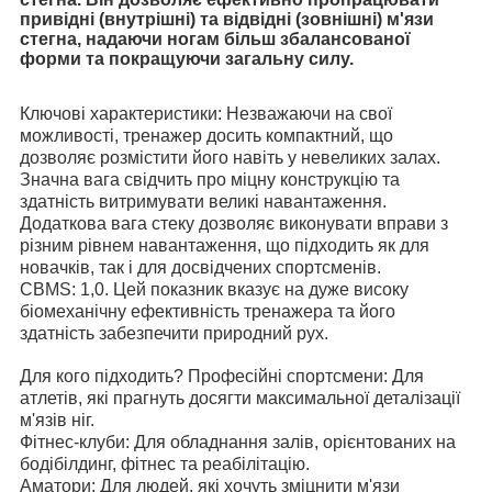
привідні (внутрішні) та відвідні (зовнішні) м'язи
стегна, надаючи ногам більш збалансованої
форми та покращуючи загальну силу.
Ключові характеристики: Незважаючи на свої
можливості, тренажер досить компактний, що
дозволяє розмістити його навіть у невеликих залах.
Значна вага свідчить про міцну конструкцію та
здатність витримувати великі навантаження.
Додаткова вага стеку дозволяє виконувати вправи з
різним рівнем навантаження, що підходить як для
новачків, так і для досвідчених спортсменів.
CBMS: 1,0. Цей показник вказує на дуже високу
біомеханічну ефективність тренажера та його
здатність забезпечити природний рух.
Для кого підходить? Професійні спортсмени: Для
атлетів, які прагнуть досягти максимальної деталізації
м'язів ніг.
Фітнес-клуби: Для обладнання залів, орієнтованих на
бодібілдинг, фітнес та реабілітацію.
Аматори: Для людей, які хочуть зміцнити м'язи