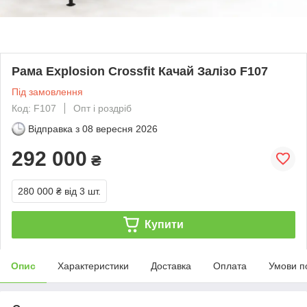
Рама Explosion Crossfit Качай Залізо F107
Під замовлення
Код: F107
Опт і роздріб
Відправка з
08 вересня 2026
292 000
₴
280 000 ₴
від 3 шт.
Купити
Опис
Характеристики
Доставка
Оплата
Умови п