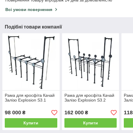
Всі умови повернення
Подібні товари компанії
Рама для кросфіта Качай
Рама для кросфіта Качай
Рама
Залізо Explosion S3.1
Залізо Explosion S3.2
Залі
98 000
162 000
118
₴
₴
Купити
Купити