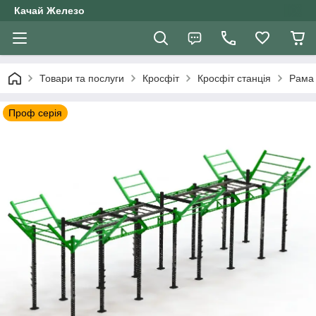
Качай Железо
Товари та послуги
Кросфіт
Кросфіт станція
Рама 
Проф серія