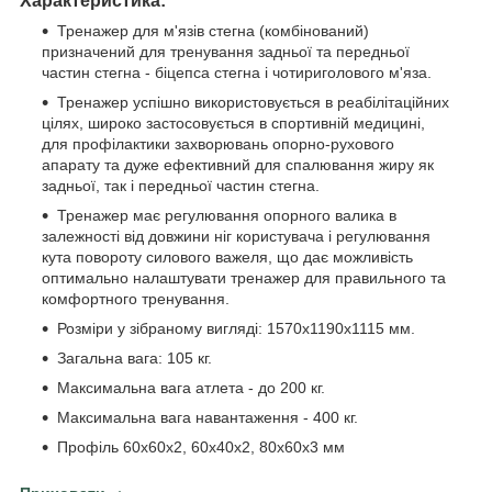
Характеристика:
Тренажер для м'язів стегна (комбінований)
призначений для тренування задньої та передньої
частин стегна - біцепса стегна і чотириголового м'яза.
Тренажер успішно використовується в реабілітаційних
цілях, широко застосовується в спортивній медицині,
для профілактики захворювань опорно-рухового
апарату та дуже ефективний для спалювання жиру як
задньої, так і передньої частин стегна.
Тренажер має регулювання опорного валика в
залежності від довжини ніг користувача і регулювання
кута повороту силового важеля, що дає можливість
оптимально налаштувати тренажер для правильного та
комфортного тренування.
Розміри у зібраному вигляді: 1570х1190х1115 мм.
Загальна вага: 105 кг.
Максимальна вага атлета - до 200 кг.
Максимальна вага навантаження - 400 кг.
Профіль 60х60х2, 60х40х2, 80х60х3 мм