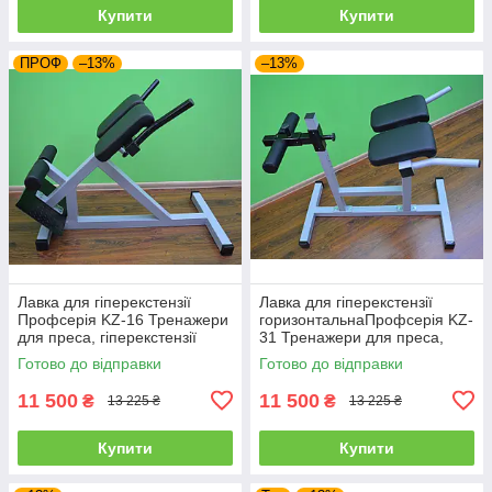
Купити
Купити
ПРОФ
–13%
–13%
Лавка для гіперекстензії
Лавка для гіперекстензії
Профсерія KZ-16 Тренажери
горизонтальнаПрофсерія KZ-
для преса, гіперекстензії
31 Тренажери для преса,
регульована
гіперекстензії регульована
Готово до відправки
Готово до відправки
11 500
11 500
₴
₴
13 225 ₴
13 225 ₴
Купити
Купити