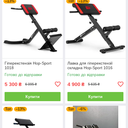
–13%
Топ
–13%
Гіперекстензія Hop-Sport
Лавка для гіперекстензії
1018
складна Hop-Sport 1016
Готово до відправки
Готово до відправки
5 300
4 900
₴
₴
6 095 ₴
5 635 ₴
Купити
Купити
Топ
–13%
Топ
–6%