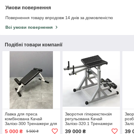
Умови повернення
Повернення товару впродовж 14 днів за домовленістю
Всі умови повернення
Подібні товари компанії
Лавка для преса
Зворотня гіперекстензія
Звор
комбінована Качай
регульована Качай
розб
Залізо-300 Тренажери для
Залізо-320.1 Тренажери
Залі
преса, гіперекстензії
для преса, гіперекстензії
для 
5 000
39 000
39 
₴
₴
5 500 ₴