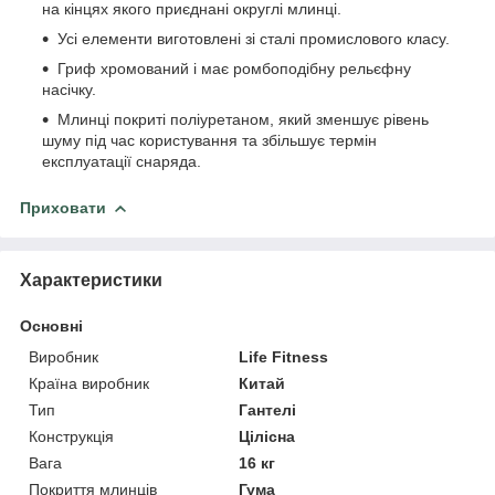
на кінцях якого приєднані округлі млинці.
Усі елементи виготовлені зі сталі промислового класу.
Гриф хромований і має ромбоподібну рельєфну
насічку.
Млинці покриті поліуретаном, який зменшує рівень
шуму під час користування та збільшує термін
експлуатації снаряда.
Приховати
Характеристики
Основні
Виробник
Life Fitness
Країна виробник
Китай
Тип
Гантелі
Конструкція
Цілісна
Вага
16 кг
Покриття млинців
Гума