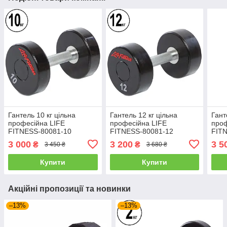
Гантель 10 кг цільна
Гантель 12 кг цільна
Гант
професійна LIFE
професійна LIFE
проф
FITNESS-80081-10
FITNESS-80081-12
FIT
3 000
3 200
3 5
₴
₴
3 450 ₴
3 680 ₴
Купити
Купити
Акційні пропозиції та новинки
–13%
–13%