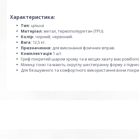
Характеристика:
Тип:
цільна
Матеріал:
метал, термополіуретан (TPU).
Колір:
чорний, червоний.
Вага:
12,5 кг.
Призначення:
для виконання фізичних вправ.
Комплектація
1 шт.
Гриф покритий шаром хрому та в місцях хвату має ромбопо
Млинці тонкі та мають округлу шестигранну форму з підне
Для безшумного та комфортного використання вони покрит