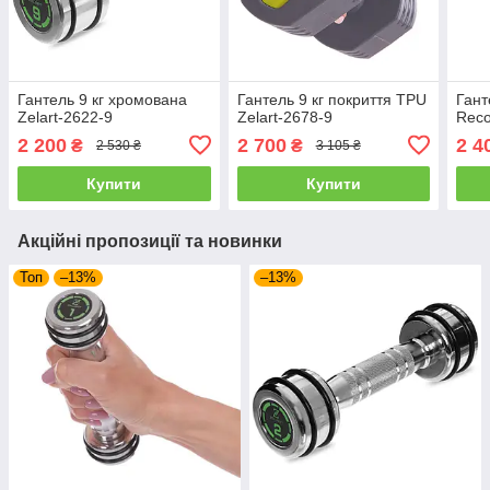
Гантель 9 кг хромована
Гантель 9 кг покриття TPU
Гант
Zelart-2622-9
Zelart-2678-9
Reco
2 200
2 700
2 4
₴
₴
2 530 ₴
3 105 ₴
Купити
Купити
Акційні пропозиції та новинки
Топ
–13%
–13%