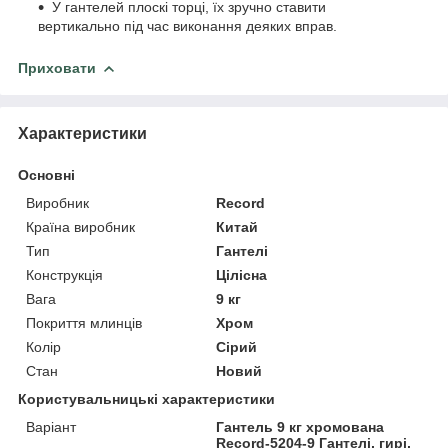
У гантелей плоскі торці, їх зручно ставити
вертикально під час виконання деяких вправ.
Приховати
Характеристики
Основні
Виробник
Record
Країна виробник
Китай
Тип
Гантелі
Конструкція
Цілісна
Вага
9 кг
Покриття млинців
Хром
Колір
Сірий
Стан
Новий
Користувальницькі характеристики
Варіант
Гантель 9 кг хромована
Record-5204-9 Гантелі, гирі,