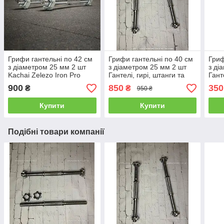
Грифи гантельні по 42 см
Грифи гантельні по 40 см
Гриф
з діаметром 25 мм 2 шт
з діаметром 25 мм 2 шт
з ді
Kachai Zelezo Iron Pro
Гантелі, гирі, штанги та
Гант
диски хромовані
диск
900
850
350
₴
₴
950 ₴
Купити
Купити
Подібні товари компанії