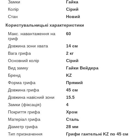
Замки
Гайка
Колір
Сірий
Стан
Новий
Користувальницькі характеристики
Макс. навантаження на
60
гриф
Довжина зони хвата
14 см
Вага грифа
2 кг
Основний колір
Сірий
Вид замку
Гайки Вейдера
Бренд
KZ
Форма грифа
Прямий
Довжина грифа
45 см
Довжина навісний зони
15.5
Замки (фіксація)
4
Покриття грифа
Хром
Матеріал грифа
Сталь
Діаметр грифа
28 мм
Тип призначення
Грифи гантельні KZ по 45 см