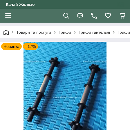
Качай Железо
Товари та послуги
Грифи
Грифи гантельні
Грифи 
Новинка
–17%