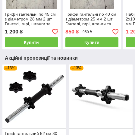
Грифи гантельні по 45 см
Грифи гантельні по 40 см
Набір
з діаметром 28 мм 2 шт
з діаметром 25 мм 2 шт
2х10
Гантелі, гирі, штанги та
Гантелі, гирі, штанги та
мм Г
диски хромовані
диски хромовані
диск
1 200
850
1 2
₴
₴
950 ₴
поф
Купити
Купити
Акційні пропозиції та новинки
–13%
–13%
Гриф гантельний 52 см 30