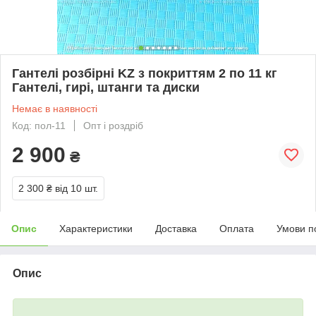
Гантелі розбірні KZ з покриттям 2 по 11 кг
Гантелі, гирі, штанги та диски
Немає в наявності
Код: пол-11
Опт і роздріб
2 900
₴
2 300 ₴
від 10 шт.
Опис
Характеристики
Доставка
Оплата
Умови п
Опис