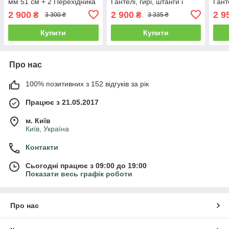
мм 51 см + 2 Перехідника
Гантелі, гирі, штанги і
Гант
для штанг
диски
диск
2 900
2 900
2 9
₴
₴
3 300 ₴
3 335 ₴
покр
Купити
Купити
Про нас
100% позитивних з 152 відгуків за рік
Працює з 21.05.2017
м. Київ
Київ, Україна
Контакти
Сьогодні працює з 09:00 до 19:00
Показати весь графік роботи
Про нас