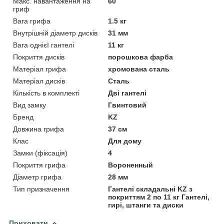
Макс. навантаження на
60
гриф
Вага грифа
1.5 кг
Внутрішній діаметр дисків
31 мм
Вага однієї гантелі
11 кг
Покриття дисків
порошкова фарба
Матеріал грифа
хромована сталь
Матеріал дисків
Сталь
Кількість в комплекті
Дві гантелі
Вид замку
Гвинтовий
Бренд
KZ
Довжина грифа
37 см
Клас
Для дому
Замки (фіксація)
4
Покриття грифа
Вороненный
Діаметр грифа
28 мм
Тип призначення
Гантелі складальні KZ з
покриттям 2 по 11 кг Гантелі,
гирі, штанги та диски
Приховати