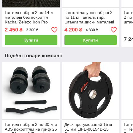
Гантелі набірні 2 по 14 кг
Гантелі чавунні набірні 2
Гант
металеві без покриття
по 11 кг Гантелі, гирі,
2 по 
Kachai Zelezo Iron Pro
штанги та диски металеві
штан
розбірні
2 450
4 200
₴
₴
3 300 ₴
4 830 ₴
7 2
Купити
Купити
Подібні товари компанії
Гантелі набірні 2 по 30 кг з
Диск прогумований 15 кг
Гант
ABS покриттям на гриф 25
51 мм LIFE-80154B-15
+ Пе