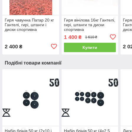
Гиря чавунна Патар 20 кг
Гиря вінілова 16кг Гантелі,
Гиря
Гантелі, гирі, штанги і
гирі, штанги та диски
Ганте
диски спортивна
спортивна
диск
1 400
₴
1 610 ₴
2 400
2 0
₴
Купити
Подібні товари компанії
Набір блінів 50 кг (2x10 і
Набір блінів 50 кг (4x2.5,
Диск