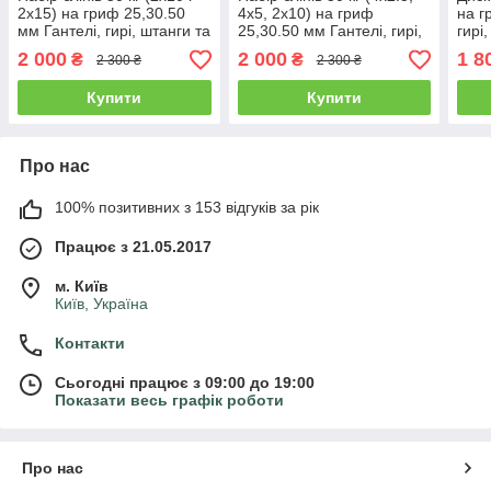
2x15) на гриф 25,30.50
4x5, 2x10) на гриф
на г
мм Гантелі, гирі, штанги та
25,30.50 мм Гантелі, гирі,
гирі
диски граниліт
штанги та диски граниліт
мет
2 000
2 000
1 8
₴
₴
2 300 ₴
2 300 ₴
пофарбований
пофарбований
Купити
Купити
Про нас
100% позитивних з 153 відгуків за рік
Працює з 21.05.2017
м. Київ
Київ, Україна
Контакти
Сьогодні працює з 09:00 до 19:00
Показати весь графік роботи
Про нас