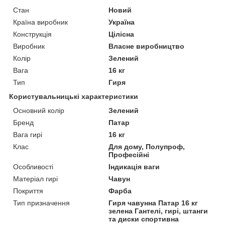
Стан
Новий
Країна виробник
Україна
Конструкція
Цілісна
Виробник
Власне виробництво
Колір
Зелений
Вага
16 кг
Тип
Гиря
Користувальницькі характеристики
Основний колір
Зелений
Бренд
Патар
Вага гирі
16 кг
Клас
Для дому, Полупроф,
Професійні
Особливості
Індикація ваги
Матеріал гирі
Чавун
Покриття
Фарба
Тип призначення
Гиря чавунна Патар 16 кг
зелена Гантелі, гирі, штанги
та диски спортивна