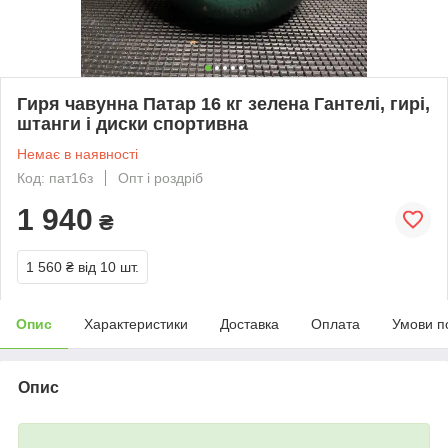
Гиря чавунна Патар 16 кг зелена Гантелі, гирі,
штанги і диски спортивна
Немає в наявності
Код: пат16з
Опт і роздріб
1 940
₴
1 560 ₴
від 10 шт.
Опис
Характеристики
Доставка
Оплата
Умови п
Опис