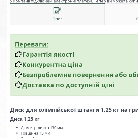
У компанії підключені електронні платежі. Тепер ви можете куп
Опис
Х
Переваги:
Гарантія якості
Конкурентна ціна
Безпроблемне повернення або об
Доставка по доступній ціні
Диск для олімпійської штанги 1.25 кг на г
Диск 1.25 кг
Діаметр диска 130 мм
Товщина 15 мм