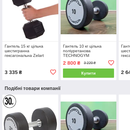
Гантель 15 кг цільна
Гантель 10 кг цільна
Гант
шестигранна
поліуретанова
шес
гексагональна Zelart
TECHNOGYM
гекс
2 800
₴
3 220 ₴
3 335
2 6
₴
Купити
Подібні товари компанії