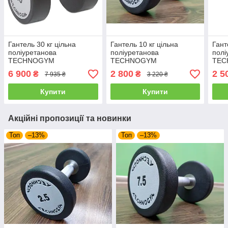
Гантель 30 кг цільна
Гантель 10 кг цільна
Гант
поліуретанова
поліуретанова
полі
TECHNOGYM
TECHNOGYM
TEC
6 900
2 800
2 5
₴
₴
7 935 ₴
3 220 ₴
Купити
Купити
Акційні пропозиції та новинки
Топ
–13%
Топ
–13%