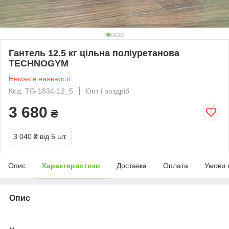
Гантель 12.5 кг цільна поліуретанова
TECHNOGYM
Немає в наявності
Код: TG-1834-12_5
Опт і роздріб
3 680
₴
3 040 ₴
від 5 шт.
Опис
Характеристики
Доставка
Оплата
Умови 
Опис