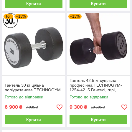
Купити
Купити
Топ
–13%
–13%
Гантель 42.5 кг суцільна
Гантель 30 кг цільна
професійна TECHNOGYM-
поліуретанова TECHNOGYM
1254-42_5 Гантелі, гирі,
штанги та диски
Готово до відправки
Готово до відправки
6 900
9 300
₴
₴
7 935 ₴
10 695 ₴
Купити
Купити