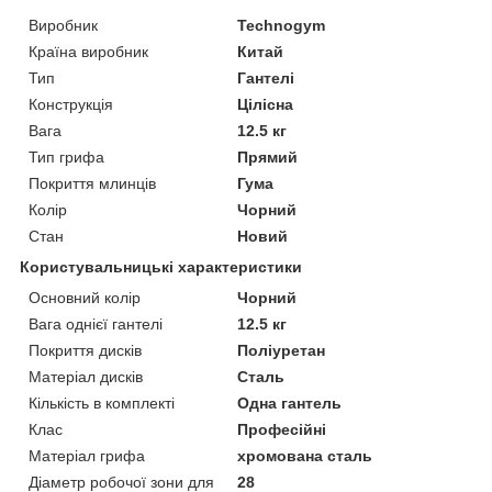
Виробник
Technogym
Країна виробник
Китай
Тип
Гантелі
Конструкція
Цілісна
Вага
12.5 кг
Тип грифа
Прямий
Покриття млинців
Гума
Колір
Чорний
Стан
Новий
Користувальницькі характеристики
Основний колір
Чорний
Вага однієї гантелі
12.5 кг
Покриття дисків
Поліуретан
Матеріал дисків
Сталь
Кількість в комплекті
Одна гантель
Клас
Професійні
Матеріал грифа
хромована сталь
Діаметр робочої зони для
28