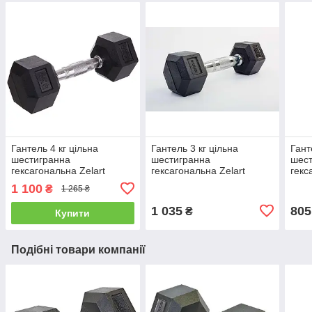
Гантель 4 кг цільна
Гантель 3 кг цільна
Гант
шестигранна
шестигранна
шес
гексагональна Zelart
гексагональна Zelart
гекс
1 100
₴
1 265 ₴
1 035
805
₴
Купити
Подібні товари компанії