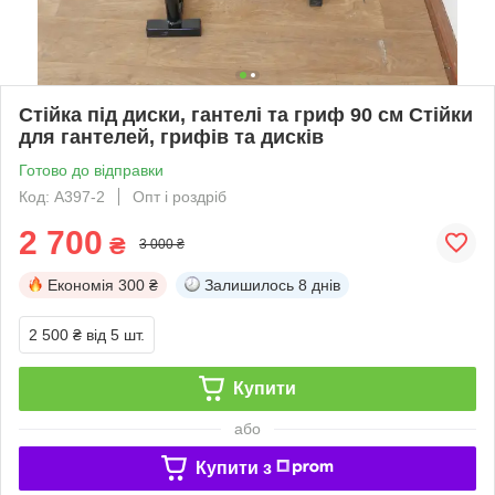
Стійка під диски, гантелі та гриф 90 см Стійки
для гантелей, грифів та дисків
Готово до відправки
Код: А397-2
Опт і роздріб
2 700
₴
3 000 ₴
Економія
300 ₴
Залишилось
8 днів
2 500 ₴
від 5 шт.
Купити
або
Купити з