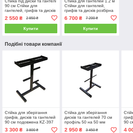
Стійка під диски та гантелі
Стійка для гантелей 1.2 м
90 см Стійки для
Стійки для гантелей,
гантелей, грифів та дисків
грифів та дисків розбірна
2 550
6 700
₴
₴
2 850 ₴
7 200 ₴
Купити
Купити
Подібні товари компанії
Стійка для зберігання
Стійка для зберігання
Стій
грифів, дисків та гантелей
дисків та гантелей 70 см
гриф
90 см подовжена KZ-397
профіль 50 на 50 мм
90 с
профіль 40 на 40 мм
проф
3 300
2 950
4 0
₴
₴
3 800 ₴
3 450 ₴