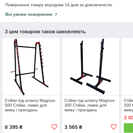
Повернення товару впродовж 14 днів за домовленістю
Всі умови повернення
З цим товаром також замовляють
Стійки під штангу Magnus-
Стійки під штангу Magnus-
Стій
500 Стійки, лавки для
300 Стійки, лавки для
200 
жиму і присідань
жиму і присідань
жиму
Багаторівневі
незалежні регульовані
неза
3 0
8 395
3 565
₴
₴