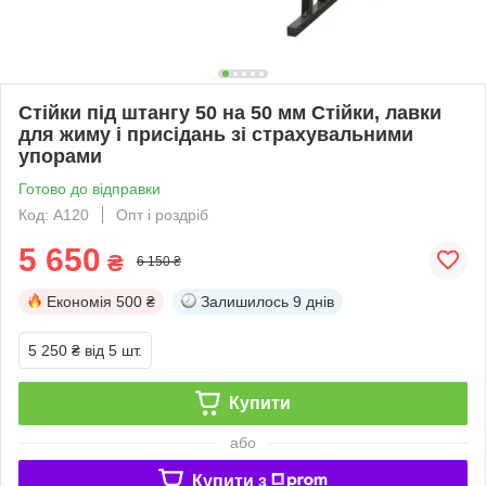
Стійки під штангу 50 на 50 мм Стійки, лавки
для жиму і присідань зі страхувальними
упорами
Готово до відправки
Код: А120
Опт і роздріб
5 650
₴
6 150 ₴
Економія
500 ₴
Залишилось
9 днів
5 250 ₴
від 5 шт.
Купити
або
Купити з