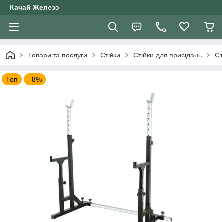
Качай Железо
Товари та послуги
Стійки
Стійки для присідань
Ст
Топ
–8%