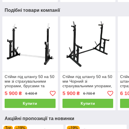
Подібні товари компанії
Стійки під штангу 50 на 50
Стійки під штангу 50 на 50
Стій
мм зі страхувальними
мм Чорний зі
штан
упорами, брусами та
страхувальними упорами,
стра
штирями для зберігання
брусами та штирями для
5 900
5 900
6 1
₴
₴
6 400 ₴
6 700 ₴
блінів
зберігання блінів
Купити
Купити
Акційні пропозиції та новинки
Топ
–19%
–19%