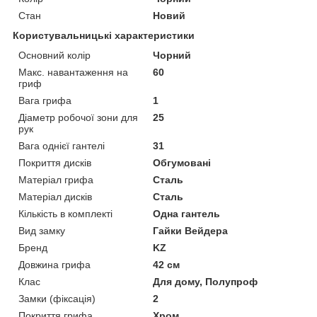
Стан
Новий
Користувальницькі характеристики
Основний колір
Чорний
Макс. навантаження на
60
гриф
Вага грифа
1
Діаметр робочої зони для
25
рук
Вага однієї гантелі
31
Покриття дисків
Обгумовані
Матеріал грифа
Сталь
Матеріал дисків
Сталь
Кількість в комплекті
Одна гантель
Вид замку
Гайки Вейдера
Бренд
KZ
Довжина грифа
42 см
Клас
Для дому, Полупроф
Замки (фіксація)
2
Покриття грифа
Хром