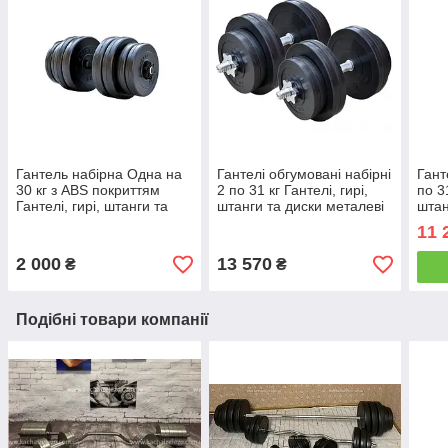
Гантель набірна Одна на
Гантелі обгумовані набірні
Гант
30 кг з ABS покриттям
2 по 31 кг Гантелі, гирі,
по 31
Гантелі, гирі, штанги та
штанги та диски металеві
штан
диски композитні
розб
11 
2 000
13 570
₴
₴
Подібні товари компанії