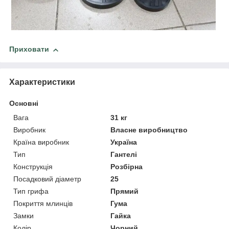
Приховати
Характеристики
Основні
Вага
31 кг
Виробник
Власне виробництво
Країна виробник
Україна
Тип
Гантелі
Конструкція
Розбірна
Посадковий діаметр
25
Тип грифа
Прямий
Покриття млинців
Гума
Замки
Гайка
Колір
Чорний