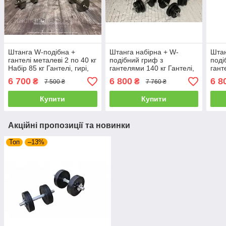
Штанга W-подібна +
Штанга набірна + W-
Штан
гантелі металеві 2 по 40 кг
подібний гриф з
поді
Набір 85 кг Гантелі, гирі,
гантелями 140 кг Гантелі,
гант
штанги та диски набірні
гирі, штанги та диски
Гант
6 700
6 800
6 8
₴
₴
7 500 ₴
7 760 ₴
ударостійкий пластик
диск
плас
Купити
Купити
Акційні пропозиції та новинки
Топ
–13%