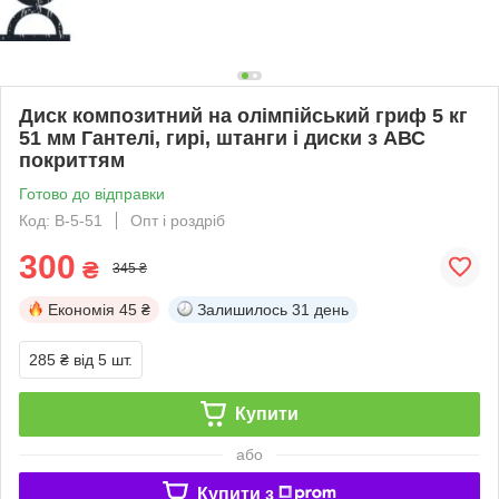
Диск композитний на олімпійський гриф 5 кг
51 мм Гантелі, гирі, штанги і диски з АВС
покриттям
Готово до відправки
Код: B-5-51
Опт і роздріб
300
₴
345 ₴
Економія
45 ₴
Залишилось
31 день
285 ₴
від 5 шт.
Купити
або
Купити з