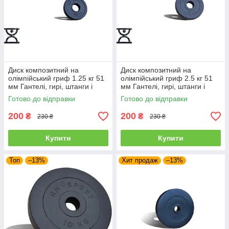
Диск композитний на
Диск композитний на
олімпійський гриф 1.25 кг 51
олімпійський гриф 2.5 кг 51
мм Гантелі, гирі, штанги і
мм Гантелі, гирі, штанги і
диски з АВС покриттям
диски з АВС покриттям
Готово до відправки
Готово до відправки
200
200
₴
₴
230 ₴
230 ₴
Купити
Купити
Топ
–13%
Хит продаж
–13%