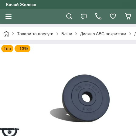
Качай Железо
Товари та послуги
Бліни
Диски з АВС покриттям
Топ
–13%