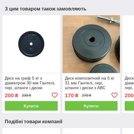
З цим товаром також замовляють
Диск на гриф 5 кг з
Диск композитний на 5 кг
Диск
діаметром 30 мм Гантелі,
31 мм Гантелі, гирі,
діам
гирі, штанги і диски
штанги і диски з АВС
гирі
граниліт пофарбований
покриттям
гран
200
170
200
₴
₴
230 ₴
270 ₴
Купити
Купити
Подібні товари компанії