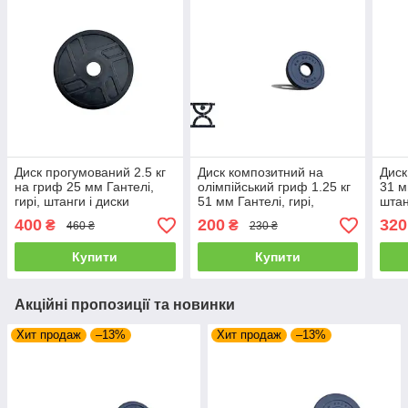
Диск прогумований 2.5 кг
Диск композитний на
Диск
на гриф 25 мм Гантелі,
олімпійський гриф 1.25 кг
31 м
гирі, штанги і диски
51 мм Гантелі, гирі,
штан
металевий
штанги і диски з АВС
покр
400
200
320
₴
₴
460 ₴
230 ₴
покриттям
Купити
Купити
Акційні пропозиції та новинки
Хит продаж
–13%
Хит продаж
–13%